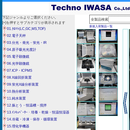
下記ジャンルよりご選択ください。
全製品検索
[+]を押すとサブカテゴリが表示されます
新規入荷製品一覧
01.ｸﾛﾏﾄ(LC,GC,MS,TOF)
02.電子天秤
03.分光・発光・蛍光・IR
04.原子吸光光度計
05.電子顕微鏡
06.光学顕微鏡
07.ICP・ICPMS
08.X線回折装置
09.蛍光X線分析装置
10.熱分析装置
11.純水装置
12.振とう・恒温槽・撹拌
13.ｲﾝｷｭﾍﾞｰﾀｰ・培養・乾燥・恒温恒湿器
14.冷蔵・冷凍・保存・循環装置
15.理化学機器