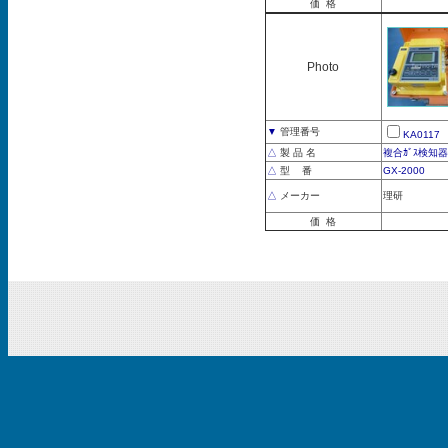
価 格
Photo
▼
管理番号
KA0117
△
製 品 名
複合ｶﾞｽ検知器
△
型 番
GX-2000
△
メーカー
理研
価 格