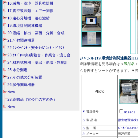
16.滅菌・洗浄・器具乾燥機
17.真空装置類・エアー関係
18.遠心分離機・遠心濃縮
19.環境計測関連機器
20.濃縮・抽出・蒸留・分解・合成
21.ﾊﾞｲｵ関連機器
22.ｸﾘｰﾝﾍﾞﾝﾁ・安全ｷｬﾋﾞﾈｯﾄ・ﾄﾞﾗﾌﾄ
23.ｻｲﾄﾞ(中央)実験台・作業台・流し台
ジャンル [19.環境計測関連機器] [1
24.材料試験機・溶出・崩壊・粘度計
※詳細情報を見る場合は＜
製品名
25.水分測定
△を押すとソートができます。▼
27.その他の分析装置
26.試作関連機器
Photo
New
28.寄贈品（官公庁の方のみ）
New
▼
管理番号
019761
△
製 品 名
微生物迅速検
△
型 番
ﾊﾞｲｵﾌﾟﾛ-ﾗ-BK
△
メーカー
光洋産業