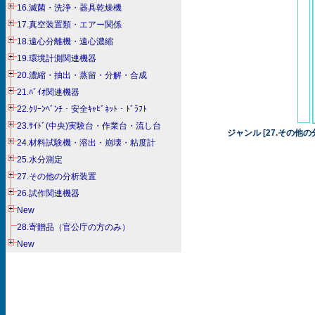
16.滅菌・洗浄・器具乾燥機
17.真空装置類・エアー関係
18.遠心分離機・遠心濃縮
19.環境計測関連機器
20.濃縮・抽出・蒸留・分解・合成
21.ﾊﾞｲｵ関連機器
22.ｸﾘｰﾝﾍﾞﾝﾁ・安全ｷｬﾋﾞﾈｯﾄ・ﾄﾞﾗﾌﾄ
23.ｻｲﾄﾞ(中央)実験台・作業台・流し台
ジャンル [27.その他の
24.材料試験機・溶出・崩壊・粘度計
25.水分測定
27.その他の分析装置
26.試作関連機器
New
28.寄贈品（官公庁の方のみ）
New