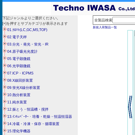
下記ジャンルよりご選択ください。
全製品検索
[+]を押すとサブカテゴリが表示されます
新規入荷製品一覧
01.ｸﾛﾏﾄ(LC,GC,MS,TOF)
02.電子天秤
03.分光・発光・蛍光・IR
04.原子吸光光度計
05.電子顕微鏡
06.光学顕微鏡
07.ICP・ICPMS
08.X線回折装置
09.蛍光X線分析装置
10.熱分析装置
11.純水装置
12.振とう・恒温槽・撹拌
13.ｲﾝｷｭﾍﾞｰﾀｰ・培養・乾燥・恒温恒湿器
14.冷蔵・冷凍・保存・循環装置
15.理化学機器