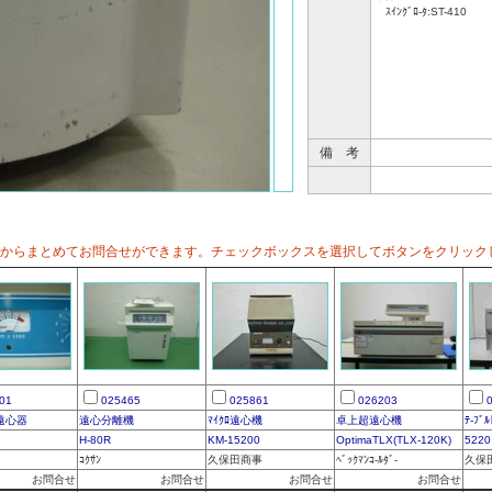
ｽｲﾝｸﾞﾛ-ﾀ:ST-410
備 考
からまとめてお問合せができます。チェックボックスを選択してボタンをクリック
01
025465
025861
026203
遠心器
遠心分離機
ﾏｲｸﾛ遠心機
卓上超遠心機
ﾃ-ﾌﾞ
H-80R
KM-15200
OptimaTLX(TLX-120K)
5220
ｺｸｻﾝ
久保田商事
ﾍﾞｯｸﾏﾝｺ-ﾙﾀﾞ-
久保
お問合せ
お問合せ
お問合せ
お問合せ