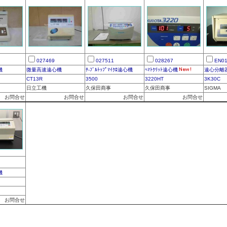
027469
027511
028267
EN01
機
微量高速遠心機
ﾃ-ﾌﾞﾙﾄｯﾌﾟﾏｲｸﾛ遠心機
ﾍﾏﾄｸﾘｯﾄ遠心機
遠心分離
CT13R
3500
3220HT
3K30C
日立工機
久保田商事
久保田商事
SIGMA
お問合せ
お問合せ
お問合せ
お問合せ
機
お問合せ