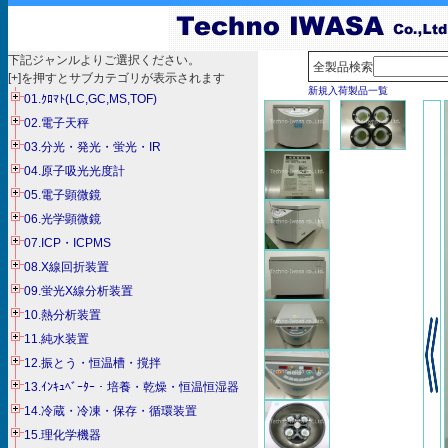
下記ジャンルよりご選択ください。
全製品検索
[+]を押すとサブカテゴリが表示されます
新規入荷製品一覧
01.ｸﾛﾏﾄ(LC,GC,MS,TOF)
02.電子天秤
03.分光・発光・蛍光・IR
04.原子吸光光度計
05.電子顕微鏡
06.光学顕微鏡
07.ICP・ICPMS
08.X線回折装置
09.蛍光X線分析装置
10.熱分析装置
11.純水装置
12.振とう・恒温槽・撹拌
13.ｲﾝｷｭﾍﾞｰﾀｰ・培養・乾燥・恒温恒湿器
14.冷蔵・冷凍・保存・循環装置
15.理化学機器