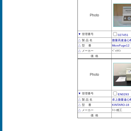
Photo
▼
管理番号
027451
△
製 品 名
微量高速遠心
△
型 番
MicroFuge12
△
メーカー
ﾍﾞｯｸﾏﾝ
価 格
Photo
▼
管理番号
EN0293
△
製 品 名
卓上微量遠心
△
型 番
KINTARO-18
△
メーカー
ﾄﾐｰ精工
価 格