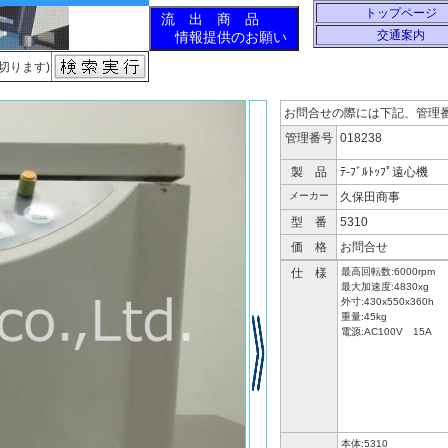
トップページ
交通案内
切ります)
お問合せの際には下記、管理
管理番号
018238
製 品
ﾃ-ﾌﾞﾙﾄｯﾌﾟ遠心機
メーカー
久保田商事
型 番
5310
価 格
お問合せ
仕 様
最高回転数:6000rpm
最大加速度:4830xg
外寸:430x550x360h
重量:45kg
電源:AC100V 15A
本体:5310