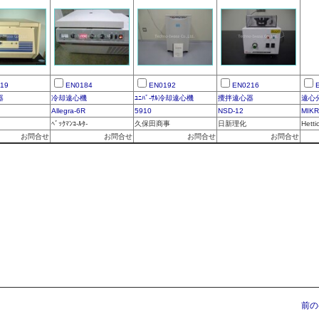
19
EN0184
EN0192
EN0216
器
冷却遠心機
ﾕﾆﾊﾞ-ｻﾙ冷却遠心機
攪拌遠心器
遠心
Allegra-6R
5910
NSD-12
MIKR
ﾍﾞｯｸﾏﾝｺ-ﾙﾀ-
久保田商事
日新理化
Hetti
お問合せ
お問合せ
お問合せ
お問合せ
前の