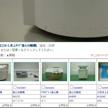
[18-1.卓上ﾀｲﾌﾟ遠心分離機]
該当：21件
＞または＜
型番
＞をクリックしてください。
昇順：▲降順
※このページ
023367
024181
024805
0253
心機
遠心分離機
ﾏｲｸﾛﾌﾟﾚ-ﾄ遠心機
遠心分離器
小型卓上
5417C
3-16
H-80R
H-11NC
ｴﾂﾍﾟﾝﾄﾞﾙﾌ
ｼｸﾞﾏ
ｺｸｻﾝ
ｺｸｻﾝ
お問合せ
お問合せ
お問合せ
お問合せ