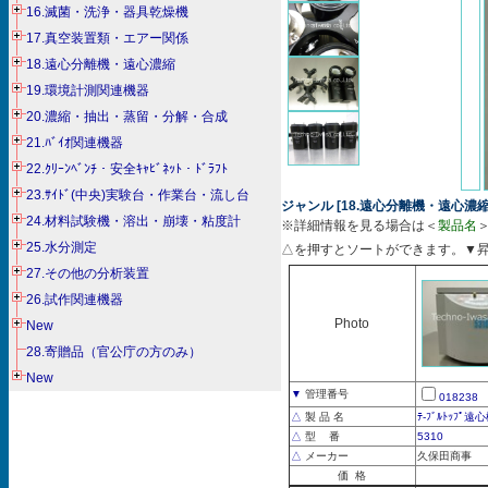
16.滅菌・洗浄・器具乾燥機
17.真空装置類・エアー関係
18.遠心分離機・遠心濃縮
19.環境計測関連機器
20.濃縮・抽出・蒸留・分解・合成
21.ﾊﾞｲｵ関連機器
22.ｸﾘｰﾝﾍﾞﾝﾁ・安全ｷｬﾋﾞﾈｯﾄ・ﾄﾞﾗﾌﾄ
23.ｻｲﾄﾞ(中央)実験台・作業台・流し台
ジャンル [18.遠心分離機・遠心濃縮] 
24.材料試験機・溶出・崩壊・粘度計
※詳細情報を見る場合は＜
製品名
25.水分測定
△を押すとソートができます。▼
27.その他の分析装置
26.試作関連機器
Photo
New
28.寄贈品（官公庁の方のみ）
New
▼
管理番号
018238
△
製 品 名
ﾃ-ﾌﾞﾙﾄｯﾌﾟ遠
△
型 番
5310
△
メーカー
久保田商事
価 格